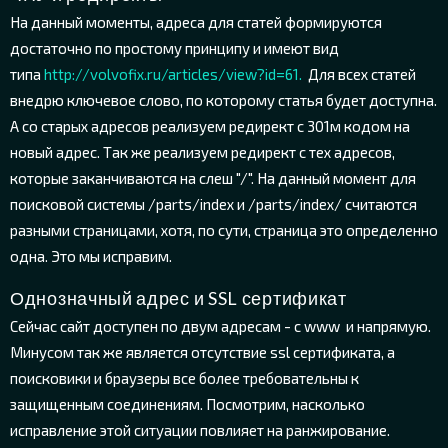
На данный моменты, адреса для статей формируются
достаточно по простому принципу и имеют вид
типа
http://volvofix.ru/articles/view?id=61.
Для всех статей
внедрю ключевое слово, по которому статья будет доступна.
А со старых адресов реализуем редирект с 301м кодом на
новый адрес. Так же реализуем редирект с тех адресов,
которые заканчиваются на слеш "/". На данный момент для
поисковой системы /parts/index и /parts/index/ считаются
разными страницами, хотя, по сути, страница это определенно
одна. Это мы исправим.
Однозначный адрес и SSL сертификат
Сейчас сайт доступен по двум адресам - с www и напрямую.
Минусом так же является отсутствие ssl сертификата, а
поисковики и браузеры все более требовательны к
защищенным соединениям. Посмотрим, насколько
исправление этой ситуации повлияет на ранжирование.