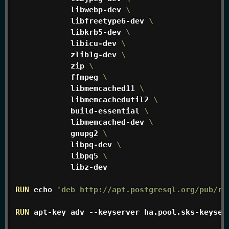
            libwebp-dev 
\
            libfreetype6-dev 
\
            libkrb5-dev 
\
            libicu-dev 
\
            zlib1g-dev 
\
            zip 
\
            ffmpeg 
\
            libmemcached11 
\
            libmemcachedutil2 
\
            build-essential 
\
            libmemcached-dev 
\
            gnupg2 
\
            libpq-dev 
\
            libpq5 
\
            libz-dev
RUN
 echo 
'deb http://apt.postgresql.org/pub/re
RUN
 apt-key adv --keyserver ha.pool.sks-keyser