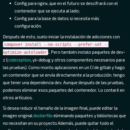
Config para nginx, que en el futuro se descifrará con el
contenedor que se ejecuta al lado;
Config para la base de datos si necesita más
configuración.
Después de esto, suelo iniciar la instalación de adicciones con
composer install --no-scripts --prefer-set --
.. Pero también instalo paquetes de dev-
optimize-autoloader
z (
codeception
, yii-debug y otros componentes necesarios para
las pruebas). Como monto aplicaciones en un CI de gitlab y hago
un contenedor que se envía directamente a la producción. tengo
que tener una dependencia dev. Aunque después de las pruebas,
podemos eliminar esos paquetes del contenedor. Lo contaré en
otros artículos.
Si desea reducir el tamaño de la imagen final, puede editar la
imagen original
dockerfile
eliminando paquetes y bibliotecas que
no necesitan en su proyecto.Además, puede quitar todo el