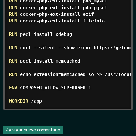
RUN
 docker-php-ext-install pdo_mysql
RUN
 docker-php-ext-install pdo_pgsql
RUN
 docker-php-ext-install exif
RUN
 docker-php-ext-install fileinfo
RUN
 pecl install xdebug
RUN
 curl --silent --show-error https://getcomp
RUN
 pecl install memcached
RUN
 echo extension=memcached.so >> /usr/local/
ENV
 COMPOSER_ALLOW_SUPERUSER 1
WORKDIR
 /app
Agregar nuevo comentario