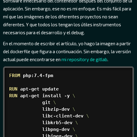
software innecesario del contenedor después del conjunto de la
aplicación. Sin embargo, ese no es mi enfoque. Es más fácil para
mí que las imágenes de los diferentes proyectos no sean
diferentes. Y que todos los tengan los útiles instrumentos
necesarios para el desarrollo y el debug.
En el momento de escribir el artículo, yo hago la imagen a partir
del dockerfile que figura a continuación. Sin embargo, la versión
actual puede encontrarse en
mi repository de gitlab
.
FROM
 php:7.4-fpm
RUN
 apt-get update
RUN
 apt-get install -y 
\
            git 
\
            libzip-dev 
\
            libc-client-dev 
\
            libkrb5-dev 
\
            libpng-dev 
\
            libjpeg-dev 
\