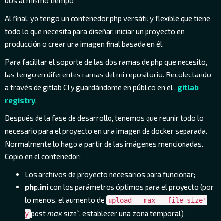
dos al mismo tiempo.
Al final, yo tengo un contenedor php versátil y flexible que tiene
todo lo que necesita para diseñar, iniciar un proyecto en
producción o crear una imagen final basada en él.
Para facilitar el soporte de las dos ramas de php que necesito,
las tengo en diferentes ramas del mi repositorio. Recolectando
a través de gitlab CI y guardándome en público en el ,
gitlab
registry
.
Después de la fase de desarrollo, tenemos que reunir todo lo
necesario para el proyecto en una imagen de docker separada.
Normalmente lo hago a partir de las imágenes mencionadas.
Copio en el contenedor:
Los archivos de proyecto necesarios para funcionar;
php.ini
con los parámetros óptimos para el proyecto (por
lo menos, el aumento de
upload _ max _ file_size'
post
max
size`, establecer una zona temporal).
y